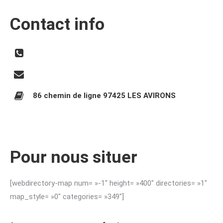
Contact info
86 chemin de ligne 97425 LES AVIRONS
Pour nous situer
[webdirectory-map num= »-1″ height= »400″ directories= »1″
map_style= »0″ categories= »349″]