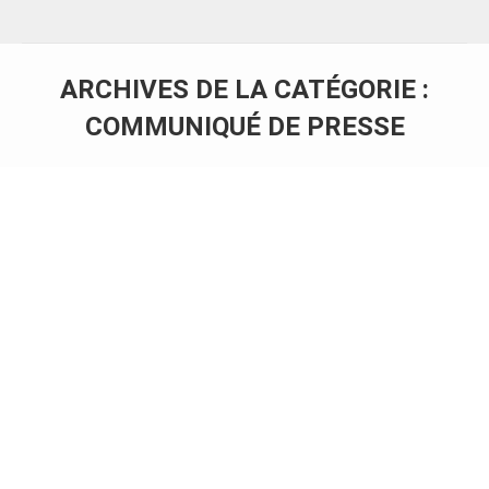
ARCHIVES DE LA CATÉGORIE :
COMMUNIQUÉ DE PRESSE
Vous êtes ici :
En cette période de crise économique
liée à la COVID 19, les experts
comptables du groupe EXCEL OUEST
restent mobilisés pour accompagner
les entreprises.
Communiqué de presse
Par
Marie Dupont