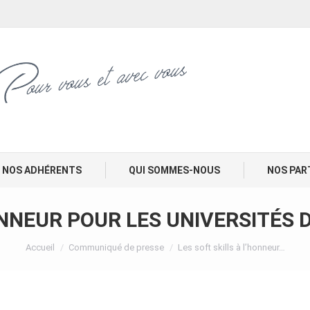
NOS ADHÉRENTS
QUI SOMMES-NOUS
NOS PAR
ONNEUR POUR LES UNIVERSITÉS 
Vous êtes ici :
Accueil
Communiqué de presse
Les soft skills à l’honneur…