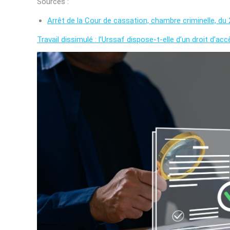
Sources :
Arrêt de la Cour de cassation, chambre criminelle, du
Travail dissimulé : l’Urssaf dispose-t-elle d’un droit d’acc