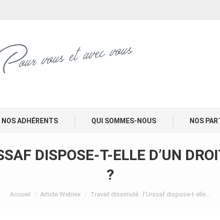
NOS ADHÉRENTS
QUI SOMMES-NOUS
NOS PAR
RSSAF DISPOSE-T-ELLE D’UN DROI
?
Vous êtes ici :
Accueil
Article Weblex
Travail dissimulé : l’Urssaf dispose-t-elle…