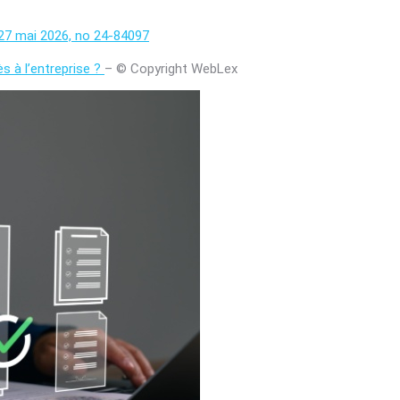
 27 mai 2026, no 24-84097
ès à l’entreprise ?
– © Copyright WebLex