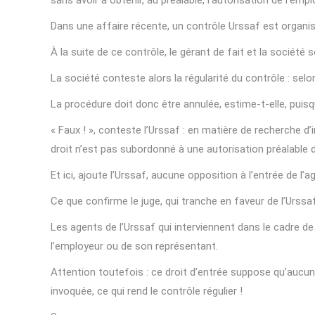
sans avoir à obtenir, au préalable, l’autorisation de l’em
Dans une affaire récente, un contrôle Urssaf est organis
À la suite de ce contrôle, le gérant de fait et la société
La société conteste alors la régularité du contrôle : selo
La procédure doit donc être annulée, estime-t-elle, puisqu
« Faux ! », conteste l’Urssaf : en matière de recherche d’
droit n’est pas subordonné à une autorisation préalable 
Et ici, ajoute l’Urssaf, aucune opposition à l’entrée de 
Ce que confirme le juge, qui tranche en faveur de l’Urssaf :
Les agents de l’Urssaf qui interviennent dans le cadre de
l’employeur ou de son représentant.
Attention toutefois : ce droit d’entrée suppose qu’aucun
invoquée, ce qui rend le contrôle régulier !