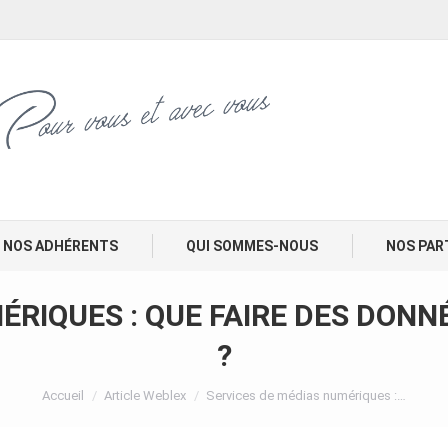
NOS ADHÉRENTS
QUI SOMMES-NOUS
NOS PAR
ÉRIQUES : QUE FAIRE DES DONNÉ
?
Vous êtes ici :
Accueil
Article Weblex
Services de médias numériques :…