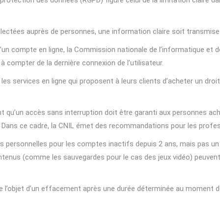
a protection des données (RGPD) figure celui de la limitation claire
llectées auprès de personnes, une information claire soit transmi
d’un compte en ligne, la Commission nationale de l’informatique et 
à compter de la dernière connexion de l’utilisateur.
es services en ligne qui proposent à leurs clients d’acheter un dro
nt qu’un accès sans interruption doit être garanti aux personnes ac
if. Dans ce cadre, la CNIL émet des recommandations pour les profe
personnelles pour les comptes inactifs depuis 2 ans, mais pas un
contenus (comme les sauvegardes pour le cas des jeux vidéo) peuven
e l’objet d’un effacement après une durée déterminée au moment de 