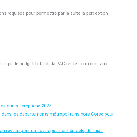
ons requises pour permettre par la suite la perception
surer que le budget total de la PAC reste conforme aux
orse pour la campagne 2025
ois dans les départements métropolitains hors Corse pour
 au revenu pour un développement durable, de l’aide