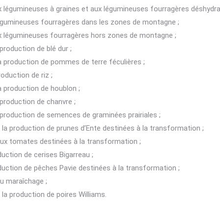
aux légumineuses à graines et aux légumineuses fourragères déshydr
 légumineuses fourragères dans les zones de montagne ;
aux légumineuses fourragères hors zones de montagne ;
production de blé dur ;
la production de pommes de terre féculières ;
oduction de riz ;
la production de houblon ;
 production de chanvre ;
a production de semences de graminées prairiales ;
à la production de prunes d’Ente destinées à la transformation ;
 aux tomates destinées à la transformation ;
duction de cerises Bigarreau ;
oduction de pêches Pavie destinées à la transformation ;
au maraîchage ;
 la production de poires Williams.