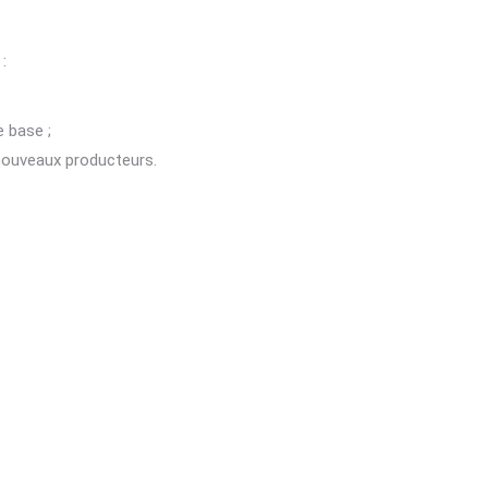
:
e base ;
 nouveaux producteurs.