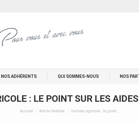
NOS ADHÉRENTS
QUI SOMMES-NOUS
NOS PAR
COLE : LE POINT SUR LES AIDES
Vous êtes ici :
Accueil
Article Weblex
Secteur agricole : le point…