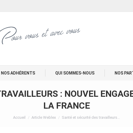
NOS ADHÉRENTS
QUI SOMMES-NOUS
NOS PAR
 TRAVAILLEURS : NOUVEL ENGAG
LA FRANCE
Vous êtes ici :
Accueil
Article Weblex
Santé et sécurité des travailleurs…