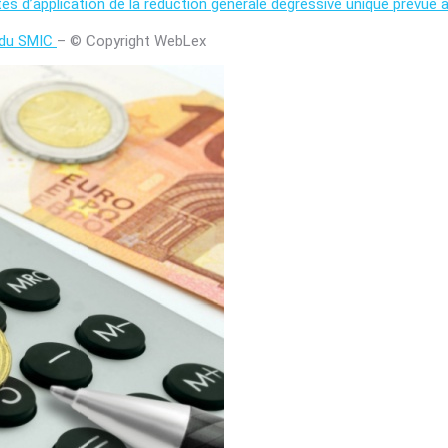
és d’application de la réduction générale dégressive unique prévue à 
l du SMIC
– © Copyright WebLex