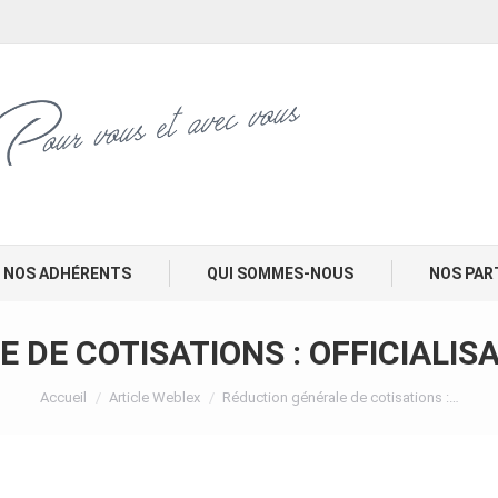
NOS ADHÉRENTS
QUI SOMMES-NOUS
NOS PAR
 DE COTISATIONS : OFFICIALISA
Vous êtes ici :
Accueil
Article Weblex
Réduction générale de cotisations :…