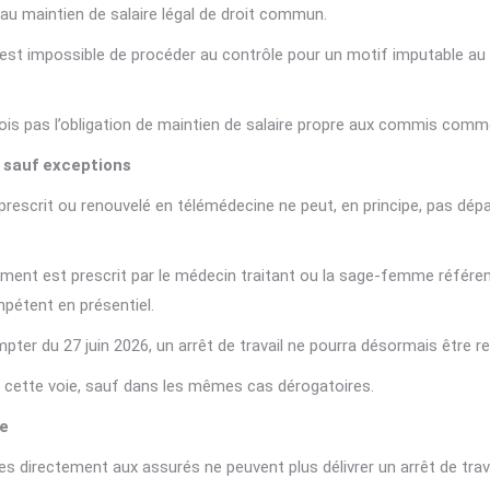
 au maintien de salaire légal de droit commun.
 s’il est impossible de procéder au contrôle pour un motif imputable au
fois pas l’obligation de maintien de salaire propre aux commis comm
 sauf exceptions
l prescrit ou renouvelé en télémédecine ne peut, en principe, pas dépa
ment est prescrit par le médecin traitant ou la sage-femme référente
mpétent en présentiel.
er du 27 juin 2026, un arrêt de travail ne pourra désormais être r
r cette voie, sauf dans les mêmes cas dérogatoires.
re
les directement aux assurés ne peuvent plus délivrer un arrêt de tra