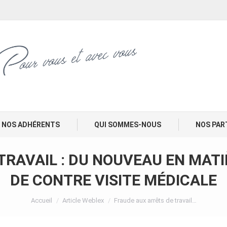
NOS ADHÉRENTS
QUI SOMMES-NOUS
NOS PAR
TRAVAIL : DU NOUVEAU EN MATI
DE CONTRE VISITE MÉDICALE
Vous êtes ici :
Accueil
Article Weblex
Fraude aux arrêts de travail…