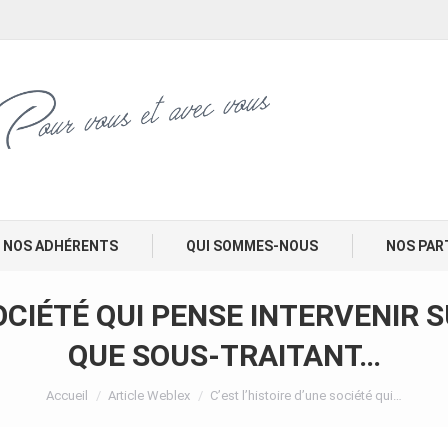
NOS ADHÉRENTS
QUI SOMMES-NOUS
NOS PAR
SOCIÉTÉ QUI PENSE INTERVENIR
QUE SOUS-TRAITANT…
Vous êtes ici :
Accueil
Article Weblex
C’est l’histoire d’une société qui…