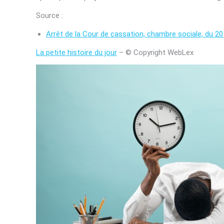
Source :
Arrêt de la Cour de cassation, chambre sociale, du 2
La petite histoire du jour
– © Copyright WebLex