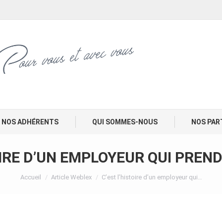
NOS ADHÉRENTS
QUI SOMMES-NOUS
NOS PAR
OIRE D’UN EMPLOYEUR QUI PRE
Vous êtes ici :
Accueil
Article Weblex
C’est l’histoire d’un employeur qui…