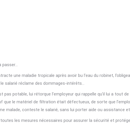
 à passer…
ntracte une maladie tropicale après avoir bu l’eau du robinet, l’oblig
u, le salarié réclame des dommages-intérêts…
t pas potable, lui rétorque l’employeur qui rappelle qu’il lui a tout de
e le matériel de filtration était défectueux, de sorte que l’employeur
-même malade, conteste le salarié, sans lui porter aide ou assistance
 toutes les mesures nécessaires pour assurer la sécurité et protéger 