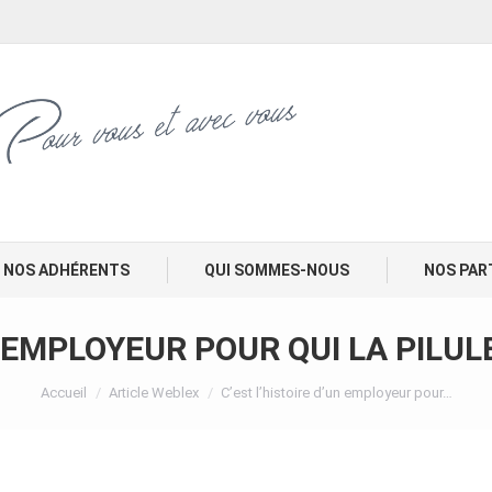
NOS ADHÉRENTS
QUI SOMMES-NOUS
NOS PAR
N EMPLOYEUR POUR QUI LA PILU
Vous êtes ici :
Accueil
Article Weblex
C’est l’histoire d’un employeur pour…