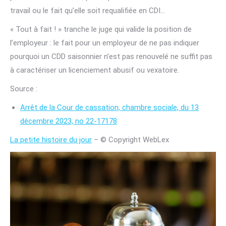
travail ou le fait qu’elle soit requalifiée en CDI…
« Tout à fait ! » tranche le juge qui valide la position de
l’employeur : le fait pour un employeur de ne pas indiquer
pourquoi un CDD saisonnier n’est pas renouvelé ne suffit pas
à caractériser un licenciement abusif ou vexatoire.
Source :
Arrêt de la Cour de cassation, chambre sociale, du 13
décembre 2023, no 22-17178
La petite histoire du jour
– © Copyright WebLex