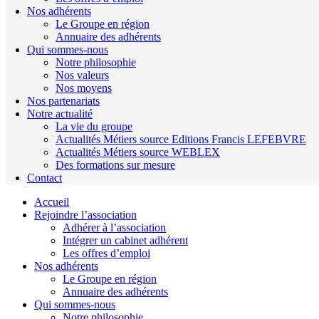
Nos adhérents
Le Groupe en région
Annuaire des adhérents
Qui sommes-nous
Notre philosophie
Nos valeurs
Nos moyens
Nos partenariats
Notre actualité
La vie du groupe
Actualités Métiers source Editions Francis LEFEBVRE
Actualités Métiers source WEBLEX
Des formations sur mesure
Contact
Accueil
Rejoindre l’association
Adhérer à l’association
Intégrer un cabinet adhérent
Les offres d’emploi
Nos adhérents
Le Groupe en région
Annuaire des adhérents
Qui sommes-nous
Notre philosophie