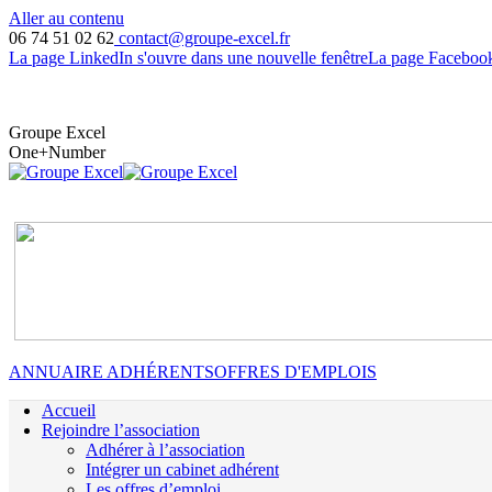
Aller au contenu
06 74 51 02 62
contact@groupe-excel.fr
La page LinkedIn s'ouvre dans une nouvelle fenêtre
La page Facebook 
ACCÉDER À VOTRE ESPACE EXCELIEN
Groupe Excel
One+Number
ANNUAIRE ADHÉRENTS
OFFRES D'EMPLOIS
Accueil
Rejoindre l’association
Adhérer à l’association
Intégrer un cabinet adhérent
Les offres d’emploi