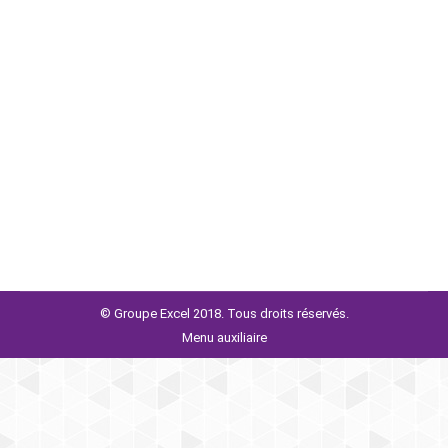
Revue de presse
Par
Julie Lutun
Le Label Hosmony, initié par Gill Robert, Cabinet ACE
4RSE,membre EXCEL PACAC, est une réponse
crédible à la nécessité de transformation des
entreprises. Loin d’être une énième étiquette redorant
une image ternie, Hosmony est un véritable
engagement porté par le dirigeant .
© Groupe Excel 2018. Tous droits réservés.
Menu auxiliaire