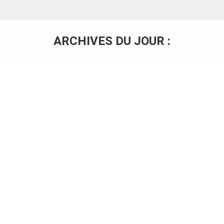
ARCHIVES DU JOUR :
Vous êtes ici :
HOSMONY, agir collectivement pour le
bien commun. Magazine Forbes,
Automne 22