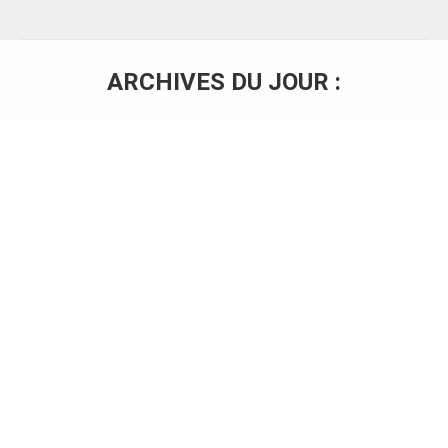
ARCHIVES DU JOUR :
Vous êtes ici :
GROUPE EXCEL, UNE ASSOCIATION EN
PLEIN ESSOR !
Communiqué de presse
Par
Marie Dupont
Créé depuis 32 ans, GROUPE EXCEL, première
association technique de France (classement La
Profession Comptable, avril 2020), fédère des
associations régionales d’Experts-Comptables et de
Commissaires aux Comptes indépendants. GROUPE