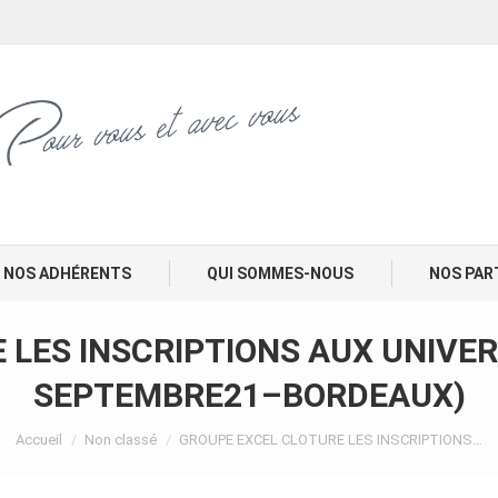
NOS ADHÉRENTS
QUI SOMMES-NOUS
NOS PAR
LES INSCRIPTIONS AUX UNIVER
SEPTEMBRE21–BORDEAUX)
Vous êtes ici :
Accueil
Non classé
GROUPE EXCEL CLOTURE LES INSCRIPTIONS…