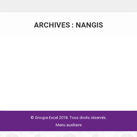
ARCHIVES :
NANGIS
Vous êtes ici :
ACJ AUDIT
Par
Réhault stévan
© Groupe Excel 2018. Tous droits réservés.
Menu auxiliaire